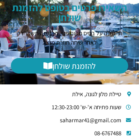
השאירו פרטים בטופס להזמנת
שולחן
ההזמנה על בסיס מקום פנוי, ההזמנה תשמר רק
לאחר שיחה חוזרת מנציג
להזמנת שולחן
טיילת מלון לגונה, אילת
שעות פתיחה א'-ש' 12:30-23:00
saharmar41@gmail.com
08-6767488