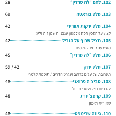
102. לחם ״לה סרדין״
28
103. סלט בוראטה
69
104. סלט ירקות אוורירי
42
קצוץ על הסכין חסה מלפפון עגבניות שמן זית ולימון
105. חציל שרוף על הגריל
42
מוגש עם טחינה גולמית
106. סלט ״לה סרדין״
45
107. סלט ירוק
42 / 59
תערובת של עלים ברוטב וינגרט הדרים / תוספת קלמרי
108. סביצ׳ה פרואני
48
עגבניות בצל ועשבי תיבול
109. קרפצ׳יו דג
48
שמן זית ולימון
110. גיוזה שרימפס
48