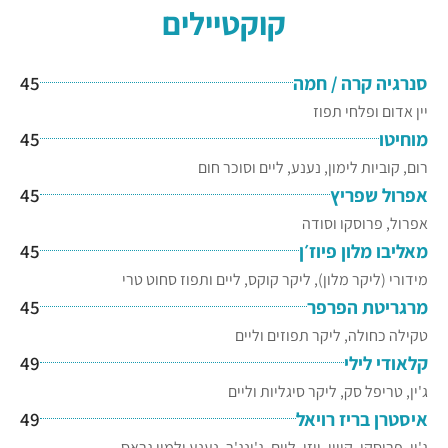
קוקטיילים
סנרגיה קרה / חמה
45
יין אדום ופלחי תפוז
מוחיטו
45
רום, קוביות לימון, נענע, ליים וסוכר חום
אפרול שפריץ
45
אפרול, פרוסקו וסודה
מאליבו מלון פיוז׳ן
45
מידורי (ליקר מלון), ליקר קוקס, ליים ותפוז סחוט טרי
מרגריטת הפרפר
45
טקילה כחולה, ליקר תפוזים וליים
קלאודי לילי
49
ג'ין, טריפל סק, ליקר סיגליות וליים
איסטרן בריז רויאל
49
ג'ין, פרוסקו, קיווי, יוזו, ליים, ג'ינג'ר, נענע ולמון גראס